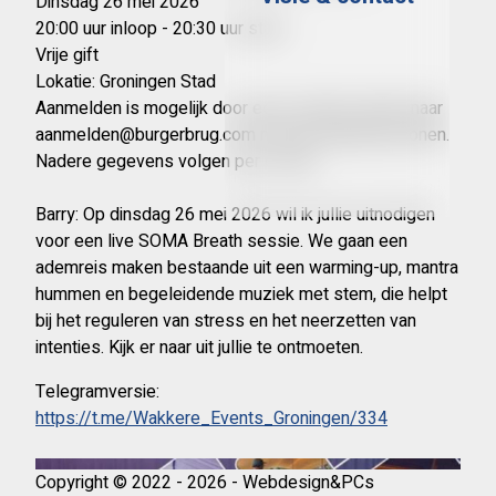
Dinsdag 26 mei 2026
20:00 uur inloop - 20:30 uur start
Vrije gift
Lokatie: Groningen Stad
Aanmelden is mogelijk door een e-mail te sturen naar
aanmelden@burgerbrug.com met het aantal personen.
Nadere gegevens volgen per e-mail.
Barry: Op dinsdag 26 mei 2026 wil ik jullie uitnodigen
voor een live SOMA Breath sessie. We gaan een
ademreis maken bestaande uit een warming-up, mantra
hummen en begeleidende muziek met stem, die helpt
bij het reguleren van stress en het neerzetten van
intenties. Kijk er naar uit jullie te ontmoeten.
Telegramversie:
https://t.me/Wakkere_Events_Groningen/334
Copyright © 2022 - 2026 - Webdesign&PCs