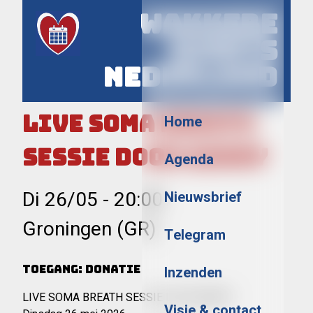
Wakkere
Events
Nederland
Menu
LIVE SOMA BREATH
Home
SESSIE DOOR BARRY
Agenda
Di 26/05
-
20:00
Nieuwsbrief
Groningen (GR)
Telegram
Toegang: donatie
Inzenden
LIVE SOMA BREATH SESSIE DOOR BARRY
Visie & contact