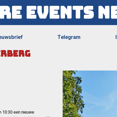
re Events N
euwsbrief
Telegram
erberg
m 10:30 een nieuwe