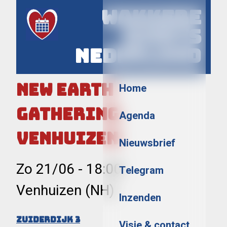
Wakkere
Events
Nederland
Menu
New Earth
Home
Gathering
Agenda
Venhuizen
Nieuwsbrief
Zo 21/06
-
18:00
Telegram
Venhuizen (NH)
Inzenden
Zuiderdijk 3
Visie & contact