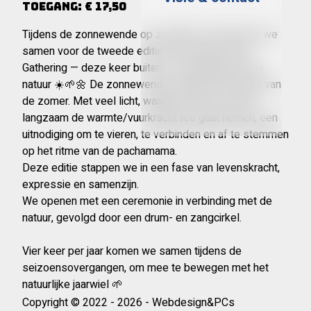
Toegang: € 17,50
Tijdens de zonnewende op zondag 21 juni komen we
samen voor de tweede editie van de New Earth
Gathering — deze keer buiten, in verbinding met de
natuur ☀️🌱🌼 De zonnewende markeert het begin van
de zomer. Met veel licht, waarbij vanaf deze dag
langzaam de warmte/vuurkracht toe gaat nemen, een
uitnodiging om te vieren, te verbinden en af te stemmen
op het ritme van de pachamama.
Deze editie stappen we in een fase van levenskracht,
expressie en samenzijn.
We openen met een ceremonie in verbinding met de
natuur, gevolgd door een drum- en zangcirkel.
Vier keer per jaar komen we samen tijdens de
seizoensovergangen, om mee te bewegen met het
natuurlijke jaarwiel 🌱
Locatie: Zuiderdijk 3, Venhuizen.
Copyright © 2022 - 2026 - Webdesign&PCs